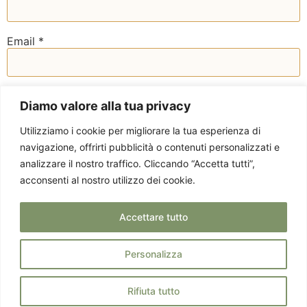
Email
*
Sito web
Diamo valore alla tua privacy
Utilizziamo i cookie per migliorare la tua esperienza di
navigazione, offrirti pubblicità o contenuti personalizzati e
analizzare il nostro traffico. Cliccando “Accetta tutti”,
acconsenti al nostro utilizzo dei cookie.
Accettare tutto
Personalizza
Privacy Policy
Via Staurenghi 37 -
© 2025 EMOTICIBO.
Cookie Policy
21100 Varese - P. IVA
TUTTI DIRITTI
Rifiuta tutto
03458850124
RISERVATI