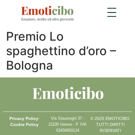
Premio Lo
spaghettino d’oro –
Bologna
Privacy Policy
Via Staurenghi 37 -
© 2025 EMOTICIBO.
Cookie Policy
21100 Varese - P. IVA
TUTTI DIRITTI
03458850124
RISERVATI