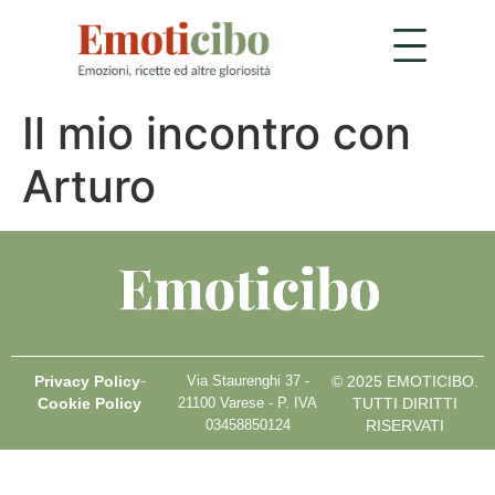
Il mio incontro con
Arturo
Privacy Policy
Via Staurenghi 37 -
© 2025 EMOTICIBO.
Cookie Policy
21100 Varese - P. IVA
TUTTI DIRITTI
03458850124
RISERVATI