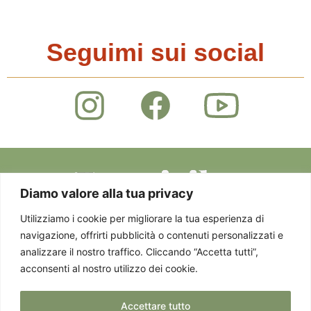
Seguimi sui social
Diamo valore alla tua privacy
Utilizziamo i cookie per migliorare la tua esperienza di
navigazione, offrirti pubblicità o contenuti personalizzati e
Privacy Policy
Via Staurenghi 37 -
© 2025 EMOTICIBO.
analizzare il nostro traffico. Cliccando “Accetta tutti”,
Cookie Policy
21100 Varese - P. IVA
TUTTI DIRITTI
acconsenti al nostro utilizzo dei cookie.
03458850124
RISERVATI
Accettare tutto