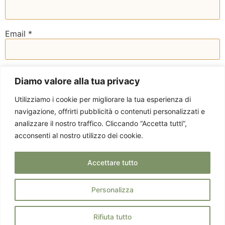
Email
*
Sito web
Diamo valore alla tua privacy
Utilizziamo i cookie per migliorare la tua esperienza di
navigazione, offrirti pubblicità o contenuti personalizzati e
analizzare il nostro traffico. Cliccando “Accetta tutti”,
acconsenti al nostro utilizzo dei cookie.
Accettare tutto
Personalizza
Privacy Policy
Via Staurenghi 37 -
© 2025 EMOTICIBO.
Cookie Policy
21100 Varese - P. IVA
TUTTI DIRITTI
Rifiuta tutto