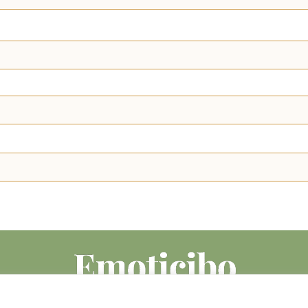
Le mie ricette
Mangiarsano
I miei libri
Event