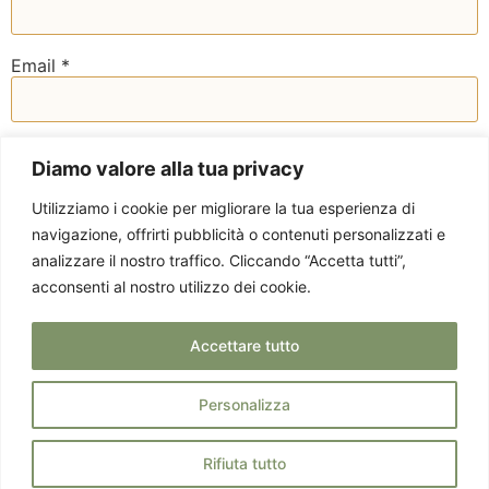
Email
*
Sito web
Diamo valore alla tua privacy
Utilizziamo i cookie per migliorare la tua esperienza di
navigazione, offrirti pubblicità o contenuti personalizzati e
analizzare il nostro traffico. Cliccando “Accetta tutti”,
acconsenti al nostro utilizzo dei cookie.
Accettare tutto
Personalizza
Privacy Policy
Via Staurenghi 37 -
© 2025 EMOTICIBO.
Cookie Policy
21100 Varese - P. IVA
TUTTI DIRITTI
Rifiuta tutto
03458850124
RISERVATI