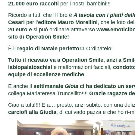
21.000 euro raccolti
per i nostri bambini!!!
Ricordo a tutti che il libro è
A tavola con i piatti del
Cesari
per l’
editore Mauro Morellini
, che le foto d
20 euro
e si può ordinare attraverso
www.emoticibo.
sito di Operation Smile!
È il
regalo di Natale perfetto!!!
Ordinatelo!
Tutto il ricavato va a Operation Smile, anzi a Sm
labiopalatoschisi
e malformazioni facciali,
condotto
equipe di eccellenze mediche
.
E anche il
settimanale
Gioia
ci ha dedicato un ser
collega Mariateresa Truncellito!!!!
Grazie ragazze de
Ciao a tutti!!!! E a… presto, anzi subito, con una del
carciofi alla Giudia
, di cui vado pazza e che ho ri-