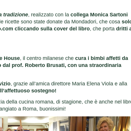
la tradizione
, realizzato con la
collega Monica Sartoni
elle ricette sono state donate da Mondadori, che cosa
sol
com cliccando sulla cover del libro
, che porta
dritti 
ile House
, il centro milanese che
cura i bimbi affetti da
 dal prof. Roberto Brusati, con una straordinaria
vizio
, grazie all’amica direttore Maria Elena Viola e alla
ll’affettuoso sostegno!
izia della cucina romana, di stagione, che è anche nel lib
mangiato a Roma, buonissimi!