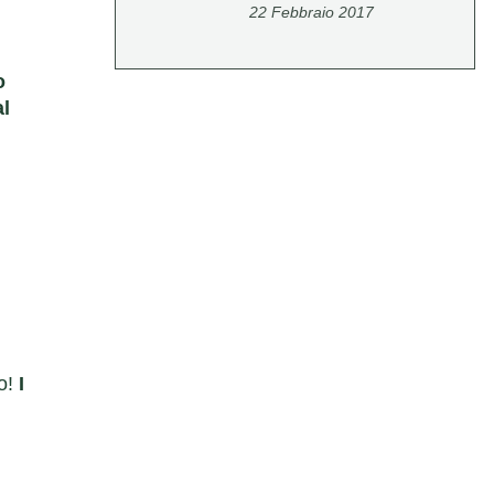
22 Febbraio 2017
o
al
ro!
I