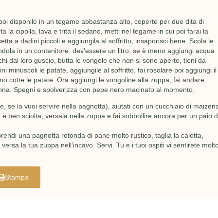
poi disponile in un tegame abbastanza alto, coperte per due dita di
ta la cipolla, lava e trita il sedano, metti nel tegame in cui poi farai la
cetta a dadini piccoli e aggiungila al soffritto, insaporisci bene. Scola le
ndola in un contenitore: dev’essere un litro, se è meno aggiungi acqua
uschi dal loro guscio, butta le vongole che non si sono aperte, tieni da
 minuscoli le patate, aggiungile al soffritto, fai rosolare poi aggiungi il
nno cotte le patate. Ora aggiungi le vongoline alla zuppa, fai andare
anna. Spegni e spolverizza con pepe nero macinato al momento.
e, se la vuoi servire nella pagnotta), aiutati con un cucchiaio di maizen
ben sciolta, versala nella zuppa e fai sobbollire ancora per un paio d
rendi una pagnotta rotonda di pane molto rustico, taglia la calotta,
ersa la tua zuppa nell’incavo. Servi. Tu e i tuoi ospiti vi sentirete molt
Stampa