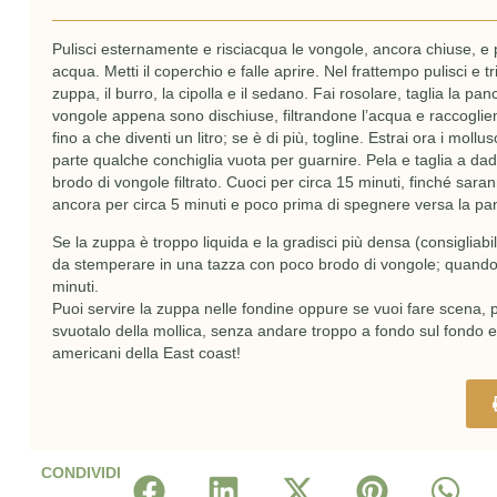
Pulisci esternamente e risciacqua le vongole, ancora chiuse, e 
acqua. Metti il coperchio e falle aprire. Nel frattempo pulisci e tri
zuppa, il burro, la cipolla e il sedano. Fai rosolare, taglia la pan
vongole appena sono dischiuse, filtrandone l’acqua e raccoglie
fino a che diventi un litro; se è di più, togline. Estrai ora i moll
parte qualche conchiglia vuota per guarnire. Pela e taglia a dadini
brodo di vongole filtrato. Cuoci per circa 15 minuti, finché sara
ancora per circa 5 minuti e poco prima di spegnere versa la p
Se la zuppa è troppo liquida e la gradisci più densa (consigliabil
da stemperare in una tazza con poco brodo di vongole; quando è 
minuti.
Puoi servire la zuppa nelle fondine oppure se vuoi fare scena, p
svuotalo della mollica, senza andare troppo a fondo sul fondo e v
americani della East coast!
CONDIVIDI