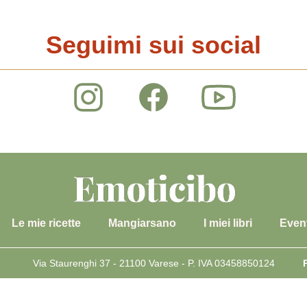
Seguimi sui social
Le mie ricette
Mangiarsano
I miei libri
Event
Via Staurenghi 37 - 21100 Varese - P. IVA 03458850124