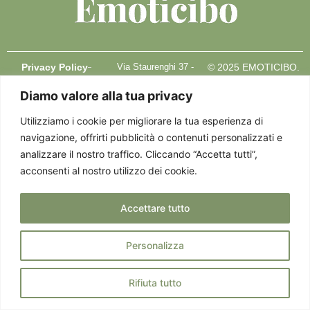
Privacy Policy
Via Staurenghi 37 -
© 2025 EMOTICIBO.
Cookie Policy
21100 Varese - P. IVA
TUTTI DIRITTI
Diamo valore alla tua privacy
03458850124
RISERVATI
Utilizziamo i cookie per migliorare la tua esperienza di
navigazione, offrirti pubblicità o contenuti personalizzati e
analizzare il nostro traffico. Cliccando “Accetta tutti”,
acconsenti al nostro utilizzo dei cookie.
Accettare tutto
Personalizza
Rifiuta tutto