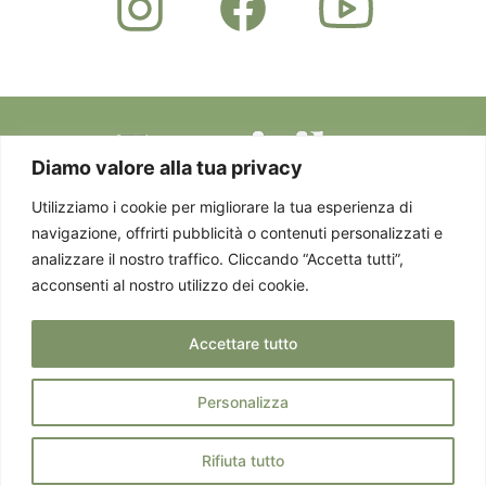
Diamo valore alla tua privacy
Utilizziamo i cookie per migliorare la tua esperienza di
navigazione, offrirti pubblicità o contenuti personalizzati e
Privacy Policy
Via Staurenghi 37 -
© 2025 EMOTICIBO.
analizzare il nostro traffico. Cliccando “Accetta tutti”,
Cookie Policy
21100 Varese - P. IVA
TUTTI DIRITTI
acconsenti al nostro utilizzo dei cookie.
03458850124
RISERVATI
Accettare tutto
Personalizza
Rifiuta tutto