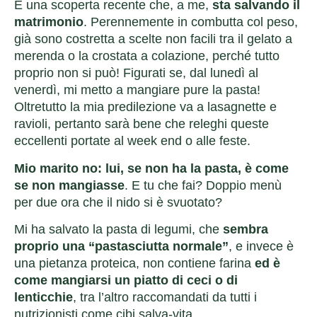
È una scoperta recente che, a me,
sta salvando il
matrimonio
. Perennemente in combutta col peso,
già sono costretta a scelte non facili tra il gelato a
merenda o la crostata a colazione, perché tutto
proprio non si può! Figurati se, dal lunedì al
venerdì, mi metto a mangiare pure la pasta!
Oltretutto la mia predilezione va a lasagnette e
ravioli, pertanto sarà bene che releghi queste
eccellenti portate al week end o alle feste.
Mio marito no: lui, se non ha la pasta, è come
se non mangiasse
. E tu che fai? Doppio menù
per due ora che il nido si è svuotato?
Mi ha salvato la pasta di legumi, che
sembra
proprio una “pastasciutta normale”
, e invece è
una pietanza proteica, non contiene farina
ed è
come mangiarsi un piatto di ceci o di
lenticchie
, tra l’altro raccomandati da tutti i
nutrizionisti come cibi salva-vita.