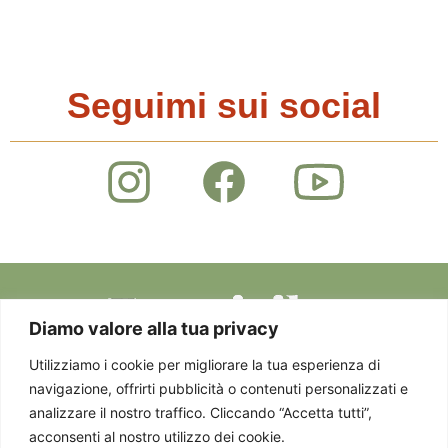
Seguimi sui social
Diamo valore alla tua privacy
Utilizziamo i cookie per migliorare la tua esperienza di
navigazione, offrirti pubblicità o contenuti personalizzati e
Privacy Policy
Via Staurenghi 37 -
© 2025 EMOTICIBO.
analizzare il nostro traffico. Cliccando “Accetta tutti”,
Cookie Policy
21100 Varese - P. IVA
TUTTI DIRITTI
acconsenti al nostro utilizzo dei cookie.
03458850124
RISERVATI