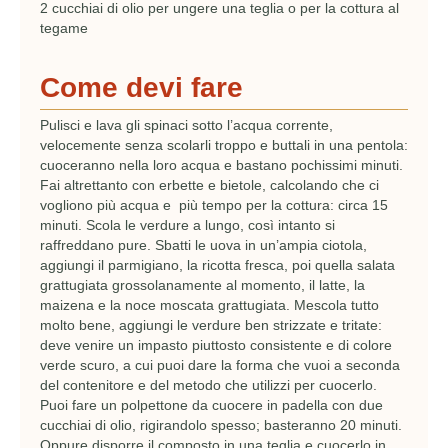
2 cucchiai di olio per ungere una teglia o per la cottura al
tegame
Come devi fare
Pulisci e lava gli spinaci sotto l’acqua corrente,
velocemente senza scolarli troppo e buttali in una pentola:
cuoceranno nella loro acqua e bastano pochissimi minuti.
Fai altrettanto con erbette e bietole, calcolando che ci
vogliono più acqua e più tempo per la cottura: circa 15
minuti. Scola le verdure a lungo, così intanto si
raffreddano pure. Sbatti le uova in un’ampia ciotola,
aggiungi il parmigiano, la ricotta fresca, poi quella salata
grattugiata grossolanamente al momento, il latte, la
maizena e la noce moscata grattugiata. Mescola tutto
molto bene, aggiungi le verdure ben strizzate e tritate:
deve venire un impasto piuttosto consistente e di colore
verde scuro, a cui puoi dare la forma che vuoi a seconda
del contenitore e del metodo che utilizzi per cuocerlo.
Puoi fare un polpettone da cuocere in padella con due
cucchiai di olio, rigirandolo spesso; basteranno 20 minuti.
Oppure disporre il composto in una teglia e cuocerlo in