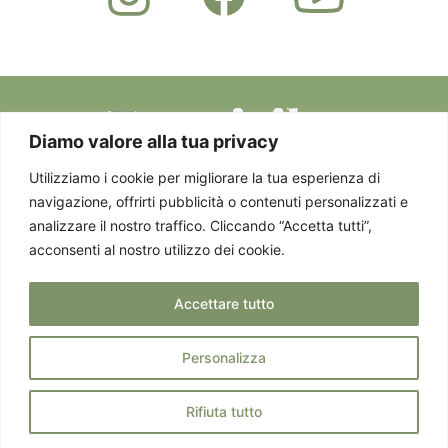
Diamo valore alla tua privacy
Utilizziamo i cookie per migliorare la tua esperienza di
navigazione, offrirti pubblicità o contenuti personalizzati e
Privacy Policy
Via Staurenghi 37 -
© 2025 EMOTICIBO.
analizzare il nostro traffico. Cliccando “Accetta tutti”,
Cookie Policy
21100 Varese - P. IVA
TUTTI DIRITTI
acconsenti al nostro utilizzo dei cookie.
03458850124
RISERVATI
Accettare tutto
Personalizza
Rifiuta tutto