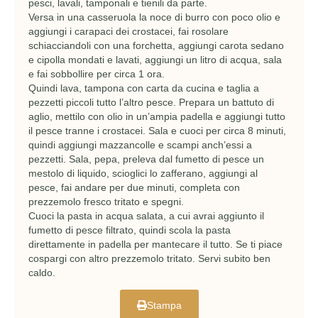
pesci, lavali, tamponali e tienili da parte.
Versa in una casseruola la noce di burro con poco olio e
aggiungi i carapaci dei crostacei, fai rosolare
schiacciandoli con una forchetta, aggiungi carota sedano
e cipolla mondati e lavati, aggiungi un litro di acqua, sala
e fai sobbollire per circa 1 ora.
Quindi lava, tampona con carta da cucina e taglia a
pezzetti piccoli tutto l’altro pesce. Prepara un battuto di
aglio, mettilo con olio in un’ampia padella e aggiungi tutto
il pesce tranne i crostacei. Sala e cuoci per circa 8 minuti,
quindi aggiungi mazzancolle e scampi anch’essi a
pezzetti. Sala, pepa, preleva dal fumetto di pesce un
mestolo di liquido, scioglici lo zafferano, aggiungi al
pesce, fai andare per due minuti, completa con
prezzemolo fresco tritato e spegni.
Cuoci la pasta in acqua salata, a cui avrai aggiunto il
fumetto di pesce filtrato, quindi scola la pasta
direttamente in padella per mantecare il tutto. Se ti piace
cospargi con altro prezzemolo tritato. Servi subito ben
caldo.
Stampa