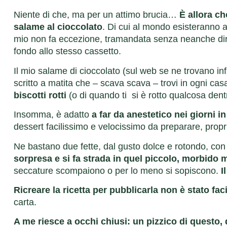
Niente di che, ma per un attimo brucia…
È allora ch
salame al cioccolato
. Di cui al mondo esisteranno 
mio non fa eccezione, tramandata senza neanche dirs
fondo allo stesso cassetto.
Il mio salame di cioccolato (sul web se ne trovano in
scritto a matita che – scava scava – trovi in ogni cas
biscotti rotti
(o di quando ti si è rotto qualcosa de
Insomma, è adatto
a far da anestetico nei giorni in
dessert facilissimo e velocissimo da preparare, prop
Ne bastano due fette, dal gusto dolce e rotondo, co
sorpresa e si fa strada in quel piccolo, morbido
seccature scompaiono o per lo meno si sopiscono.
I
Ricreare la ricetta per pubblicarla non è stato faci
carta.
A me riesce a occhi chiusi: un pizzico di questo, 