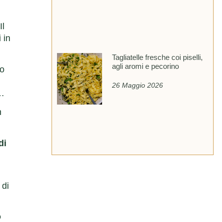
Il
 in
Tagliatelle fresche coi piselli,
agli aromi e pecorino
io
26 Maggio 2026
e…
n
di
 di
o