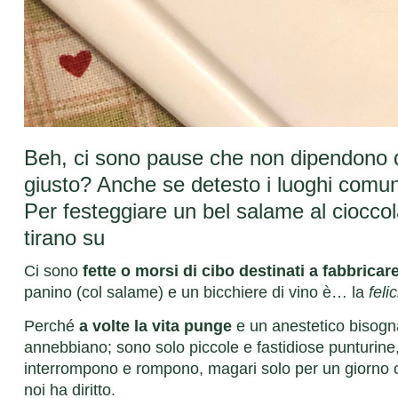
Beh, ci sono pause che non dipendono d
giusto? Anche se detesto i luoghi comuni
Per festeggiare un bel salame al ciocco
tirano su
Ci sono
fette o morsi di cibo destinati a fabbricar
panino (col salame) e un bicchiere di vino è… la
felic
Perché
a volte la vita punge
e un anestetico bisogna
annebbiano; sono solo piccole e fastidiose punturin
interrompono e rompono, magari solo per un giorno o p
noi ha diritto.