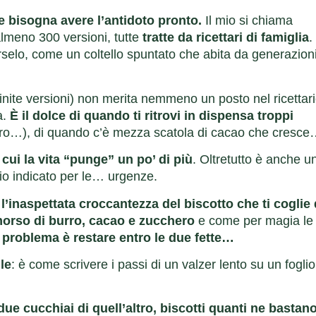
e bisogna avere l’antidoto pronto.
Il mio si chiama
almeno 300 versioni, tutte
tratte da ricettari di famiglia
. 
elo, come un coltello spuntato che abita da generazioni
finite versioni) non merita nemmeno un posto nel ricettar
a.
È il dolce di quando ti ritrovi in dispensa troppi
ntro…), di quando c’è mezza scatola di cacao che cresc
 cui la vita “punge” un po’ di più
. Oltretutto è anche u
rio indicato per le… urgenze.
n
l’inaspettata croccantezza del biscotto che ti coglie 
 morso di burro, cacao e zucchero
e come per magia le
l problema è restare entro le due fette…
le
: è come scrivere i passi di un valzer lento su un foglio
due cucchiai di quell’altro, biscotti quanti ne bastan