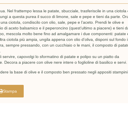
a. Nel frattempo lessa le patate, sbucciale, trasferiscile in una ciotola 
ungi a questa purea il succo di limone, sale e pepe e tieni da parte. Or
in una ciotola, condiscilo con olio, sale, pepe e l’aceto. Prendi le olive e
ccio di aceto balsamico e il peperoncino (quest’ultimo a piacere) e tieni d
polipo, mescola molto bene fino ad amalgamare i due componenti: patate 
ra ciotola più ampia, ungila appena con olio d’oliva, disponi sul fondo i
opra, sempre pressando, con un cucchiaio o le mani, il composto di patat
.
i servire, capovolgi lo sformatino di patate e polipo su un piatto da
ve. Decora a piacere con olive nere intere o foglioline di basilico e servi.
idere la base di olive e il composto ben pressato negli appositi stampini
Stampa