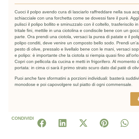
Cuoci il polpo avendo cura di lasciarlo raffreddare nella sua acqu
schiacciale con una forchetta come se dovessi fare il purè. Aggi
pulisci il polipo bollito e sminuzzalo con il coltello, trasferiscilo 
tritale fini, mettile in una ciotolina e condiscile bene con un go
parte. Ora prendi una ciotola, versaci la purea di patate e il 
polipo conditi, deve venire un composto bello sodo. Prendi un’alt
pesto di olive, pressalo e livellalo bene con le mani, versaci s
e polipo: è importante che la ciotola si riempia quasi fino all’orlo
Copri con pellicola da cucina e metti in frigorifero. Al momento d
portata: in cima ci sarà il primo strato scuro dato dal patè di oli
Puoi anche fare sformatini a porzioni individuali: basterà suddiv
monodose e poi capovolgere sul piatto di ogni commensale.
CONDIVIDI