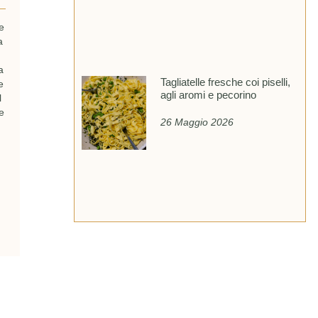
e
a
a
Tagliatelle fresche coi piselli,
e
agli aromi e pecorino
l
e
26 Maggio 2026