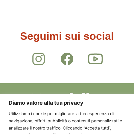
Seguimi sui social
Diamo valore alla tua privacy
Utilizziamo i cookie per migliorare la tua esperienza di
navigazione, offrirti pubblicità o contenuti personalizzati e
Privacy Policy
Via Staurenghi 37 -
© 2025 EMOTICIBO.
analizzare il nostro traffico. Cliccando “Accetta tutti”,
Cookie Policy
21100 Varese - P. IVA
TUTTI DIRITTI